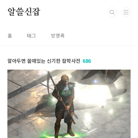
본문 바로가기
알쓸신잡
홈
태그
방명록
알아두면 쓸때있는 신기한 잡학사전
686