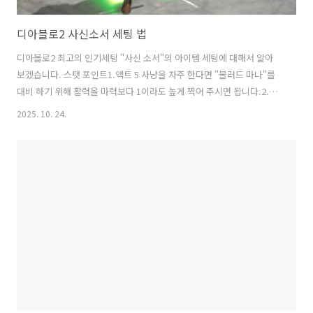
디아블로2 사신소서 세팅 법
디아블로2 최고의 인기세팅 "사신 소서"의 아이템 세팅에 대해서 알아
보겠습니다. 스탯 포인트1.액트 5 사냥을 자주 한다면 "블러드 마나"를
대비 하기 위해 활력을 마력보다 1이라도 높게 찍어 주시면 됩니다.2.액
트 5 사냥을 거의 하지 않으시면 마력에 몰빵 해 주는게 가장 안정적인 플
2025. 10. 24.
레이가 가능합니다. 스킬 포인트 냉기 주문에서 얼어붙은 갑옷 1개화염
주문에서 온기 1개번개 주문에서 뇌우 빼고 전부 1개씩 찍은 후번개파장
풀 -> 전자기장 풀 -> 번개숙련 풀-> 마력보호막 풀-> 염럭 풀 순서로 찍
어 주시면 됩니다.(95레벨을 달성 하시면 염력까지 풀로 찍으실 수 있습
니다.) 아이템투구: 다이어뎀갑옷: 소서 구교복장갑: 트래그울의 발톱 or
마수벨트:스파이더웹 새시신발: 스케럭 쉘 부츠 (에테 추천..