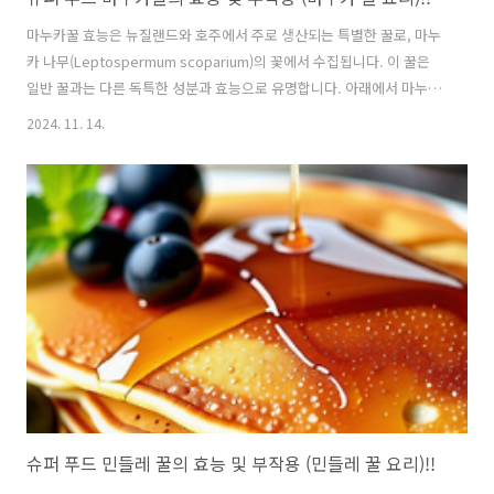
마누카꿀 효능은 뉴질랜드와 호주에서 주로 생산되는 특별한 꿀로, 마누
카 나무(Leptospermum scoparium)의 꽃에서 수집됩니다. 이 꿀은
일반 꿀과는 다른 독특한 성분과 효능으로 유명합니다. 아래에서 마누카
꿀의 효능을 더욱 자세히 설명하겠습니다.1. 항균 작용 마누카꿀 효능은
2024. 11. 14.
가장 두드러진 특징 중 하나는 강력한 항균 작용입니다. 이는 주로 메틸
글리옥살(MGO)이라는 성분 덕분입니다. MGO는 마누카꿀에서 자연적
으로 발생하는 화합물로, 여러 종류의 박테리아에 대해 효과적입니다. 연
구에 따르면, 마누카꿀은 다음과 같은 박테리아에 대해 효과적입니다: 황
색포도상구균: 피부 감염을 일으킬 수 있는 박테리아 대장균: 식중독
의 원인이 될 수 있는 박테리아 헬리코박터 파일로리: 위염 및 위궤양
의 원인으..
슈퍼 푸드 민들레 꿀의 효능 및 부작용 (민들레 꿀 요리)!!