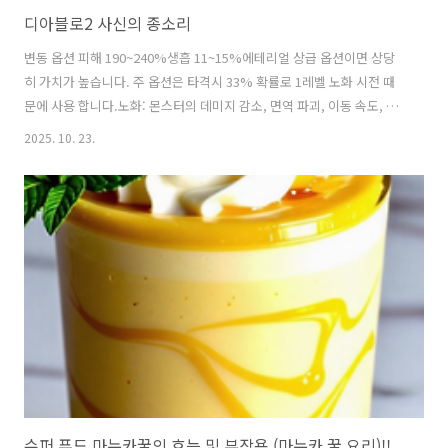
디아블로2 사신의 종소리
변동 옵션 피해 190~240%생흡 11~15%에테리얼 상급 옵션이면 상당
히 가치가 높습니다. 주 옵션은 타격시 33% 확률로 1레벨 노화 시전 때
문에 사용 합니다.노화: 몬스터의 데미지 감소, 면역 파괴, 이동 속도, 공
격 속도 감소를 유발 시키며 특히 보스전때 매우 유용 합니다.실험 결과:
2025. 10. 23.
삥바바가 용병세팅에 사신의 종소리 착용 시 다른 세팅에 비해 1%정도
의 더 많은 몬스터를 사냥하는 결과를 보여 주었습니다. 나머지 옵션 상
세 설명물리 피해 190~240% 증가 : 매우 높은 기본 데미지대상의 방어
력 무시: 명중률 상승치명적 공격 +33%: 크리티컬 데미지 소켓 작업샤엘
룬 : 공속 20% 증가주얼 : 공속 or 명중 작업베르 룬 : 피해 감소 옵션으로
용병 생존력 강화용병 세팅사신의 종소..
슈퍼 푸드 마누카꿀의 효능 및 부작용 (마누카 꿀 요리)!!