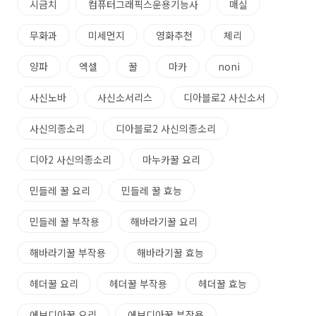
시금치
컴퓨터그래픽스운용기능사
매실
무화과
미세먼지
영화추천
체리
양파
엑셀
꿀
마카
noni
사신노바
사신소서리스
디아블로2 사신소서
사신의종소리
디아블로2 사신의종소리
디아2 사신의종소리
마누카꿀 요리
민들레 꿀 요리
민들레 꿀 효능
민들레 꿀 부작용
해바라기꿀 요리
해바라기꿀 부작용
해바라기꿀 효능
헤더꿀 요리
헤더꿀 부작용
헤더꿀 효능
에보디아꿀 요리
에보디아꿀 부작용