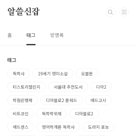
본문 바로가기
알쓸신잡
홈
태그
방명록
태그
독학사
19세기 영미소설
오블완
티스토리챌린지
서울대 추천도서
디아2
학점은행제
디아블로2 룬워드
애드고시
비트코인
독학학위제
디아블로2
애드센스
영어학개론 독학사
도라지 효능