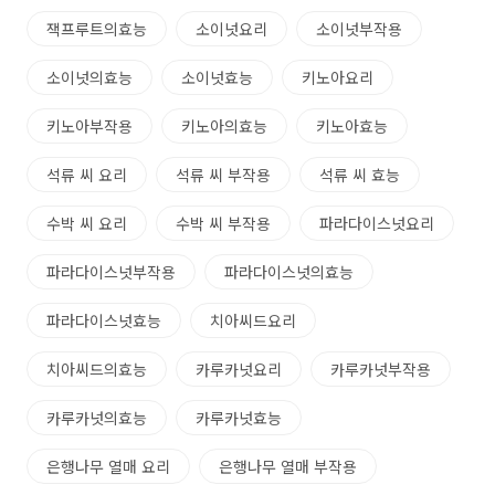
잭프루트의효능
소이넛요리
소이넛부작용
소이넛의효능
소이넛효능
키노아요리
키노아부작용
키노아의효능
키노아효능
석류 씨 요리
석류 씨 부작용
석류 씨 효능
수박 씨 요리
수박 씨 부작용
파라다이스넛요리
파라다이스넛부작용
파라다이스넛의효능
파라다이스넛효능
치아씨드요리
치아씨드의효능
카루카넛요리
카루카넛부작용
카루카넛의효능
카루카넛효능
은행나무 열매 요리
은행나무 열매 부작용