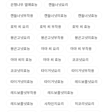
은행나무 열매효능
캔들너넛요리
캔들너넛부작용
캔들너넛의효능
캔들너넛효능
호박 씨 요리
호박 씨 부작용
호박 씨 효능
몽곤고넛요리
몽곤고넛부작용
몽곤고넛의효능
몽곤고넛효능
아마 씨 요리
아마 씨 부작용
아마 씨의 효능
아마 씨 효능
코코넛요리
코코넛의효능
타이거넛요리
타이거넛부작용
타이거넛의효능
타이거넛효능
레드보플넛요리
레드보플넛부작용
레드보플넛의효능
레드보플넛효능
사차인치요리
히코리넛요리