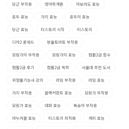
당근 부작용
영어학개론
아보카도 효능
호두 효능
가지 효능
호두의 효능
당근 효능
티스토리 시작
티스토리
디아2 룬워드
방울토마토 부작용
모링가의 부작용
모링가의 효능
컴활2급 함수
컴활2급 후기
컴활2급 독학
서울대 추천 도서
위험물기능사 강의
라임 부작용
라임 효능
가지 부작용
블랙커런트 효능
모링가 부작용
모링가 효능
대파 효능
복숭아 부작용
마누카꿀 효능
티스토리 최적화
계피 효능