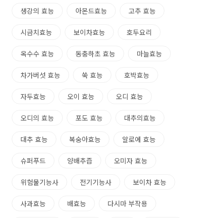
생강의 효능
아몬드효능
고추 효능
시금치효능
보이차효능
호두요리
옥수수 효능
동충하초 효능
마늘효능
차가버섯 효능
쑥 효능
호박효능
자두효능
오이 효능
오디 효능
오디의 효능
포도 효능
대추의효능
대추 효능
복숭아효능
알로에 효능
슈퍼푸드
양배추즙
오미자 효능
위험물기능사
전기기능사
보이차 효능
사과효능
배효능
다시마 부작용