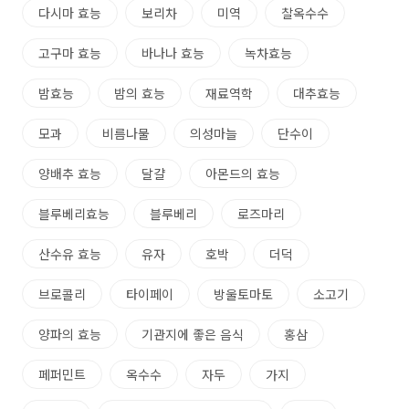
다시마 효능
보리차
미역
찰옥수수
고구마 효능
바나나 효능
녹차효능
밤효능
밤의 효능
재료역학
대추효능
모과
비름나물
의성마늘
단수이
양배추 효능
달걀
아몬드의 효능
블루베리효능
블루베리
로즈마리
산수유 효능
유자
호박
더덕
브로콜리
타이페이
방울토마토
소고기
양파의 효능
기관지에 좋은 음식
홍삼
페퍼민트
옥수수
자두
가지