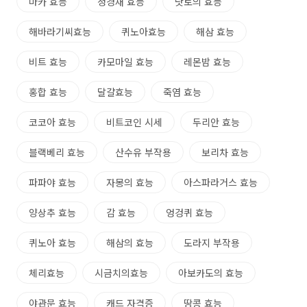
마카 효능
청경채 효능
낫토의 효능
해바라기씨효능
퀴노아효능
해삼 효능
비트 효능
카모마일 효능
레몬밤 효능
홍합 효능
달걀효능
죽염 효능
코코아 효능
비트코인 시세
두리안 효능
블랙베리 효능
산수유 부작용
보리차 효능
파파야 효능
자몽의 효능
아스파라거스 효능
양상추 효능
감 효능
엉겅퀴 효능
퀴노아 효능
해삼의 효능
도라지 부작용
체리효능
시금치의효능
아보카도의 효능
야관문 효능
캐드 자격증
땅콩 효능