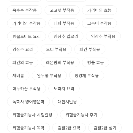
옥수수 부작용
코코넛 부작용
가리비의 효능
가리비의 부작용
대파 부작용
고등어 부작용
방울토마토 요리
양상추 칼로리
양상추 부작용
양상추 요리
오디 부작용
피칸 부작용
피칸의 효능
레몬밤의 부작용
병풀 효능
새비름
완두콩 부작용
청경채 부작용
마누카꿀 부작용
도라지 요리
독학사 영어영문학
대만시먼딩
위험물기능사 시험일정
위험물기능사 후기
위험물기능사 독학
컴활2급 요약
컴활2급 실기