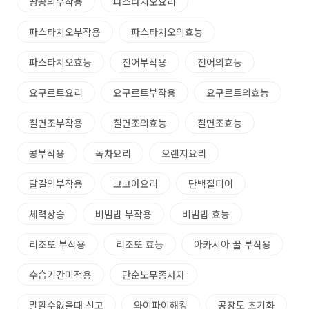
땅콩의부작용
파스타치오요리
파스타치오부작용
파스타치오의효능
파스타치오효능
전어부작용
전어의효능
요구르트요리
요구르트부작용
요구르트의효능
칠면조부작용
칠면조의효능
칠면조효능
콩부작용
녹차요리
오렌지요리
달걀의부작용
코코아요리
단백질티어
체력상승
비빔밥 부작용
비빔밥 효능
리조또 부작용
리조또 효능
아카시아 꿀 부작용
수습기간미적용
단순노무종사자
말할수없을때 신고
와이파이해킹
공장도 초기화