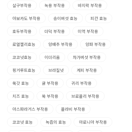
살구부작용
녹용 부작용
바지락 부작용
아보카도 부작용
송이버섯 효능
피칸 효능
호두부작용
더덕 부작용
미역 부작용
로열젤리효능
양배추 부작용
양파 부작용
코코넛효능
이더리움
차가버섯 부작용
핑거루트효능
브라질넛
계피 부작용
쑥갓 효능
귤 부작용
귀리 부작용
치즈 효능
쑥 부작용
브로콜리 부작용
아스파라거스 부작용
콜라비 부작용
코코넛 효능
녹즙의 효능
아로니아 부작용