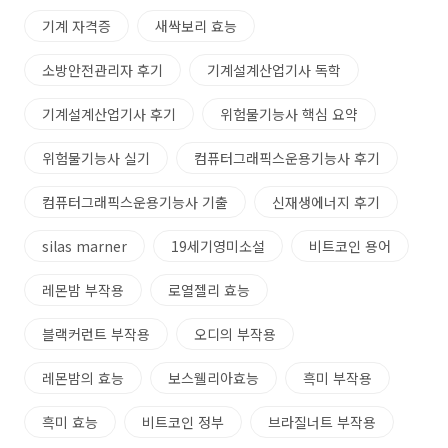
기계 자격증
새싹보리 효능
소방안전관리자 후기
기계설계산업기사 독학
기계설계산업기사 후기
위험물기능사 핵심 요약
위험물기능사 실기
컴퓨터그래픽스운용기능사 후기
컴퓨터그래픽스운용기능사 기출
신재생에너지 후기
silas marner
19세기영미소설
비트코인 용어
레몬밤 부작용
로열젤리 효능
블랙커런트 부작용
오디의 부작용
레몬밤의 효능
보스웰리아효능
흑미 부작용
흑미 효능
비트코인 정부
브라질너트 부작용