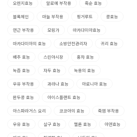
오렌지효능
알로에 부작용
죽순 효능
블록체인
마늘 부작용
핑거루트
콩효능
연근 부작용
모링가
마카다미아효능
마카다미아의 효능
소방안전관리자
귀리 효능
배추 효능
스린야시장
홍차 효능
녹즙 효능
자두 효능
녹용의 효능
우유 부작용
과라나 효능
아로니아 효능
완두콩 효능
아이스플랜트 효능
아스파라거스 요리
코코아의 효능
죽염 부작용
우유 효능
살구 효능
멜론 효능
아연효능