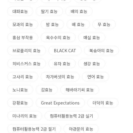
대파효능
딸기 효능
배의 효능
모과의 효능
밤 효능
배 효능
무 효능
홍삼 부작용
옥수수의 효능
매실 효능
브로콜리의 효능
BLACK CAT
복숭아의 효능
히비스커스 효능
유자 효능
생강 효능
고사리 효능
차가버섯의 효능
연어 효능
노니효능
감효능
해바라기씨 효능
강황효능
Great Expectations
더덕의 효능
미나리의 효능
컴퓨터활용능력 2급 실기
컴퓨터활용능력 2급 필기
야관문의 효능