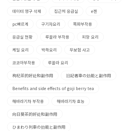
데이터 영구 삭제
집근처 응급실
e젠
pc빠르게
구기자요리
쪽파부작용
응급실 현황
루꼴라 부작용
피망 요리
케일 요리
박하요리
무보험 사고
코코아부작용
루꼴라 요리
枸杞茶的好处和副作用
旧記者車の効能と副作用
Benefits and side effects of goji berry tea
해바라기차 부작용
해바라기차 효능
向日葵茶的好处和副作用
ひまわり列車の効能と副作用