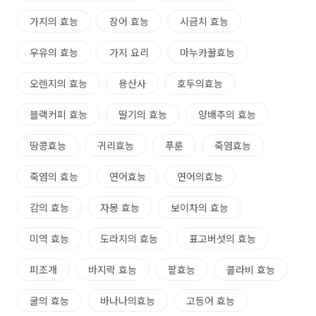
가지의 효능
장어 효능
시금치 효능
우유의 효능
가지 요리
마누카꿀효능
오렌지의 효능
용산사
호두의효능
블랙커피 효능
딸기의 효능
양배추의 효능
땅콩효능
귀리효능
푸룬
죽염효능
죽염의 효능
연어효능
연어의효능
감의 효능
자몽 효능
보이차의 효능
미역 효능
도라지의 효능
표고버섯의 효능
피조개
바지락 효능
팥효능
콜라비 효능
굴의 효능
바나나의효능
고등어 효능