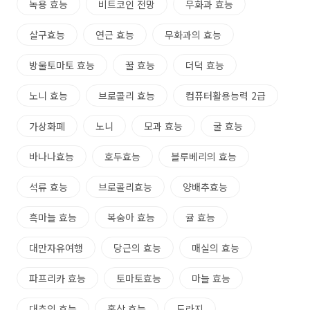
녹용 효능
비트코인 전망
무화과 효능
살구효능
연근 효능
무화과의 효능
방울토마토 효능
꿀 효능
더덕 효능
노니 효능
브로콜리 효능
컴퓨터활용능력 2급
가상화폐
노니
모과 효능
굴 효능
바나나효능
호두효능
블루베리의 효능
석류 효능
브로콜리효능
양배추효능
흑마늘 효능
복숭아 효능
귤 효능
대만자유여행
당근의 효능
매실의 효능
파프리카 효능
토마토효능
마늘 효능
대추의 효능
홍삼 효능
도라지