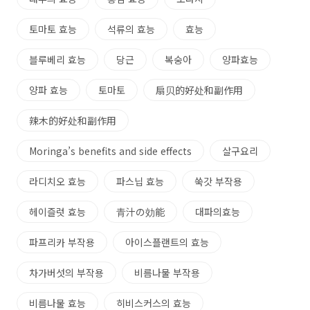
토마토 효능
석류의 효능
효능
블루베리 효능
당근
복숭아
양파효능
양파 효능
토마토
扇贝的好处和副作用
辣木的好处和副作用
Moringa’s benefits and side effects
살구요리
라디치오 효능
파스닙 효능
쑥갓 부작용
헤이즐럿 효능
青汁の効能
대파의효능
파프리카 부작용
아이스플랜트의 효능
차가버섯의 부작용
비름나물 부작용
비름나물 효능
히비스커스의 효능