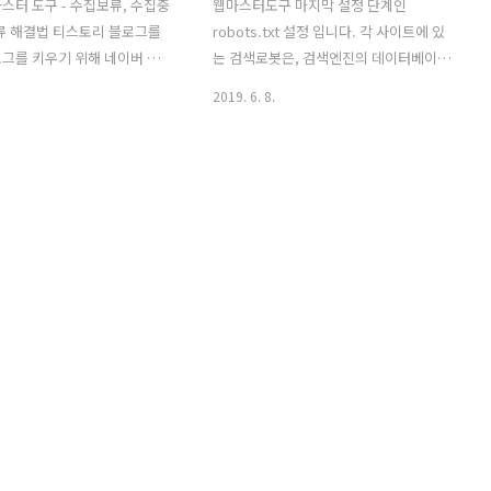
스터 도구 - 수집보류, 수집중
웹마스터도구 마지막 설정 단계인
류 해결법 티스토리 블로그를
robots.txt 설정 입니다. 각 사이트에 있
그를 키우기 위해 네이버 웹
는 검색로봇은, 검색엔진의 데이터베이스
, 구글 웹마스터 도구를 이용
를 작성하기 위해 웹페이지를 가져오는
2019. 6. 8.
을 등록 하였습니다. 등록후 네
프로그램 인데요.. 주로 검색 데이터베이
문제가 발생했습니다. 이렇게
스의 내용을 충실하게 보충하거나 이를
보류가 뜹니다. 블로그 초짜라
점검하는 역할을 합니다. 이 로봇들의 행
 수집하여 첫번째 방법을 써
동을 robots.txt 을 통해 노출하고 싶은
. 포스트 주소를 숫자에서 문자
페이지와 그렇지 않은 페이지를 설정 할
설정. 설정을 하고 이틀을 기다
수 있습니다. 네이버 웹마스터 도구에 들
 현상이 발생합니다. 2. 스킨
어갑니다.
문에 문제가 생길 수 있다는
https://webmastertool.naver.com
고 스킨을 계속 바꾸어 가며
네이버 웹마스터도구 웹마스터도구에서
니다. 결국 맞는 스킨을 사용
내 사이트의 검색 반영 정보와 웹 표준 가
 요청후 10초안에 수집성공
이드를 확인하세요
 떳습니다. 색인 현황에서도
webmastertool.naver.com 검증에 있
 늘어난 것을 볼수 있습니다.
는 robots.txt 클릭. robots.txt간단 생
우에는 포스트 주소를 숫..
성에서 원하는 설정을 입력 후 다운로드
를 클..