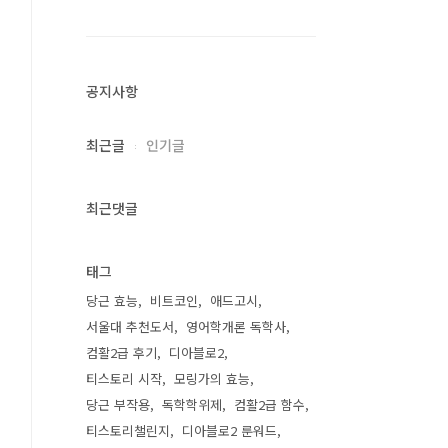
공지사항
최근글
인기글
최근댓글
태그
당근 효능
비트코인
애드고시
서울대 추천도서
영어학개론 독학사
컴활2급 후기
디아블로2
티스토리 시작
모링가의 효능
당근 부작용
독학학위제
컴활2급 함수
티스토리챌린지
디아블로2 룬워드