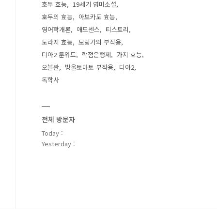
호두 효능
19세기 영미소설
호두의 효능
아보카도 효능
영어학개론
애드센스
티스토리
도라지 효능
모링가의 부작용
디아2 룬워드
학점은행제
가지 효능
오블완
방울토마토 부작용
디아2
독학사
전체 방문자
Today :
Yesterday :