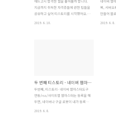
애드고시 합격한 썰을 풀어볼까 합니다.
네이버 웹마
지금까지 취득한 자격증들에 관한 팁들을
복, 서버오
공유하고 싶어 티스토리를 시작했어요.
만들어 블로
그러다 애드센스 광고라는 시스템을 알게
마스터 도구
2019. 6. 10.
2019. 6. 8.
되었고, 애드센스 승인을 위해 애드고시?
해 글 수집
라는걸 거쳐야한다는것을 알게 되었습니
이버에서 
다. 그래서 이리저리 둘러본 결과 보통 검
전부 수집 
색을 해 보면 글100개 이상을 써라 하나
여러 정보를
당 글자수 1~2천자는 무조건 넘겨라, 사
봅니다. 1
진은 1개이상하면 안된다. 등등 여러가지
로 바꾸어 
정보들이 있었습니다. 저는 글자수는 신
렸지만 같은
경을 좀 쓰면서 하였고 사진은 크게 신경
변경 스킨때
쓰지 않고 보통1개에서 4개정도까지 필요
글을 발견하
두 번째 티스토리 - 네이버 웹마스터도구 연동/rss/사이트맵
하면 그냥 사용하였습니다. 그렇게 글을
요청을 해봅
40개정도 쓰고 애드센스 승인 신청을 한
해서 그런지
두번째, 티스토리- 네이버 웹마스터도구
후 3주쯤 뒤에 애드고시 합격메일이 도착
이라는 글이
연동/rss/사이트맵 웹마스터는 등록을 해
했네요. ㅎㅎ 제 블로그 내용들 아직 게시
신규 색인이
두면, 네이버나 구글 로봇이 내가 등록한
글도 거의 없고, 전문성도 없지만 직접 ..
저 같은 경
사이트를 방문하여 데이터 수집 후 검색
2019. 6. 8.
시 사이트가 노출 되도록 해주는 역활을