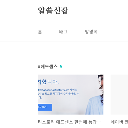
본문 바로가기
알쓸신잡
홈
태그
방명록
애드센스
5
티스토리 애드센스 한번에 통과했어요.!!