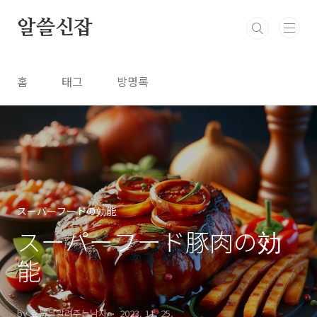
본문 바로가기
알쓸신잡
홈
태그
방명록
スーパーフードの効能
スーパーフード豚肉の効
能
by 효능을알려주는남자
2023. 11. 25.