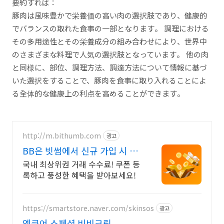
要約すれば：
豚肉は風味豊かで栄養価の高い肉の選択肢であり、健康的
でバランスの取れた食事の一部となります。 調理における
その多用途性とその栄養成分の組み合わせにより、世界中
のさまざまな料理で人気の選択肢となっています。 他の肉
と同様に、部位、調理方法、調達方法について情報に基づ
いた選択をすることで、豚肉を食事に取り入れることによ
る全体的な健康上の利点を高めることができます。
http://m.bithumb.com
광고
BB은 빗썸에서 신규 가입 시 5
만원 혜택
국내 최상위권 거래 수수료! 쿠폰 등
록하고 풍성한 혜택을 받아보세요!
https://smartstore.naver.com/skinsos
광고
엠큐어 스페셜 비비크림