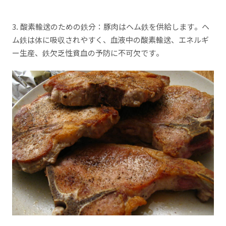
3. 酸素輸送のための鉄分：豚肉はヘム鉄を供給します。ヘ
ム鉄は体に吸収されやすく、血液中の酸素輸送、エネルギ
ー生産、鉄欠乏性貧血の予防に不可欠です。