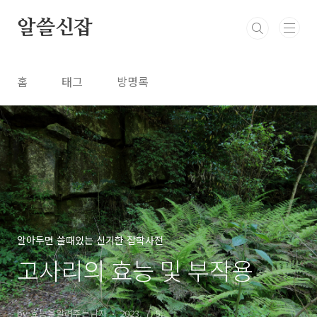
본문 바로가기
알쓸신잡
홈
태그
방명록
알아두면 쓸때있는 신기한 잡학사전
고사리의 효능 및 부작용
by 효능을알려주는남자
2023. 7. 5.