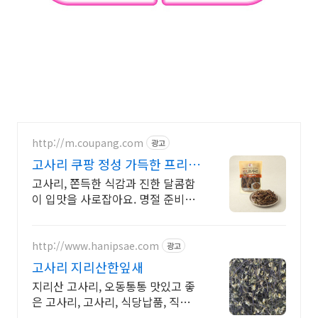
http://m.coupang.com
광고
고사리 쿠팡 정성 가득한 프리미
엄 선물
고사리, 쫀득한 식감과 진한 달콤함
이 입맛을 사로잡아요. 명절 준비도
로켓배송으로! 오늘주문 내일도착으
로 편리하게 받으세요.
http://www.hanipsae.com
광고
고사리 지리산한잎새
지리산 고사리, 오동통통 맛있고 좋
은 고사리, 고사리, 식당납품, 직거래
현지배송