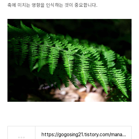
축에 미치는 영향을 인식하는 것이 중요합니다.
https://gogosing21.tistory.com/manage/newpost/425?returnURL=https%3A%2F%2Fgogosing21.tistory.com%2Fmanage%2Fposts%3Fcategory%3D-3%26page%3D4%26searchKeyword%3D%26searchType%3Dtitle%26visibility%3Dall&type=post