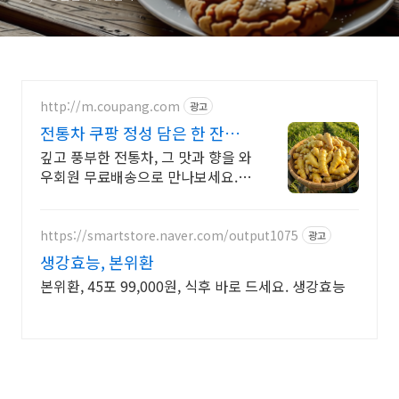
http://m.coupang.com
광고
전통차 쿠팡 정성 담은 한 잔의
가치
깊고 풍부한 전통차, 그 맛과 향을 와
우회원 무료배송으로 만나보세요.
바쁜 일상 속, 언제든 따뜻하게! 와
우회원은 무료배송으로 빠르게 받아
보세요.
https://smartstore.naver.com/output1075
광고
생강효능, 본위환
본위환, 45포 99,000원, 식후 바로 드세요. 생강효능