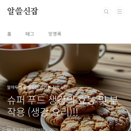
본문 바로가기
알쓸신잡
홈
태그
방명록
알아두면 쓸때있는 신기한 잡학사전
슈퍼 푸드 생강의 효능 및 부
작용 (생강 요리)!!
by 효능을알려주는남자
2024. 11. 10.