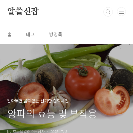
본문 바로가기
알쓸신잡
홈
태그
방명록
알아두면 쓸때있는 신기한 잡학사전
양파의 효능 및 부작용
by 효능을알려주는남자
2023. 7. 3.