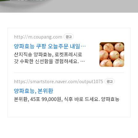
http://m.coupang.com
광고
양파효능 쿠팡 오늘주문 내일도
착 로켓프레시
산지직송 양파효능, 로켓프레시로
갓 수확한 신선함을 경험하세요. 맛
있는 뿌리채소, 요리 만족도를 높이
고 와우회원 무료배송도 누리세요!
https://smartstore.naver.com/output1075
광고
양파효능, 본위환
본위환, 45포 99,000원, 식후 바로 드세요. 양파효능