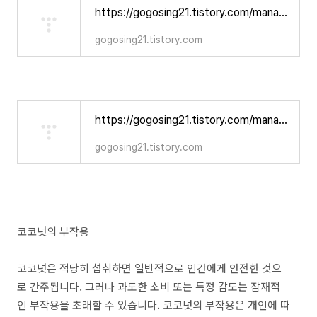
https://gogosing21.tistory.com/manage/newpost/422?returnURL=https%3A%2F%2Fgogosing21.tistory.com%2Fmanage%2Fposts%3Fcategory%3D-3%26page%3D4%26searchKeyword%3D%26searchType%3Dtitle%26visibility%3Dall&type=post
gogosing21.tistory.com
https://gogosing21.tistory.com/manage/newpost/422?returnURL=https%3A%2F%2Fgogosing21.tistory.com%2Fmanage%2Fposts%3Fcategory%3D-3%26page%3D4%26searchKeyword%3D%26searchType%3Dtitle%26visibility%3Dall&type=post
gogosing21.tistory.com
코코넛의 부작용
코코넛은 적당히 섭취하면 일반적으로 인간에게 안전한 것으
로 간주됩니다. 그러나 과도한 소비 또는 특정 감도는 잠재적
인 부작용을 초래할 수 있습니다. 코코넛의 부작용은 개인에 따