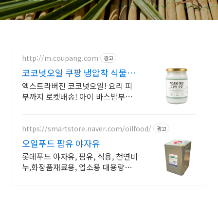
http://m.coupang.com
광고
코코넛오일 쿠팡 냉압착 식물성
오일
엑스트라버진 코코넛오일! 요리 피
부까지 로켓배송! 아이 바스밤부터
건강 요리까지. 활용 만점 오일을 경
험하세요.
https://smartstore.naver.com/oilfood/
광고
오일푸드 팜유 야자유
롯데푸드 야자유, 팜유, 식용, 천연비
누,화장품재료용, 업소용 대용량
15kg 캔