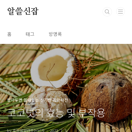
본문 바로가기
알쓸신잡
홈
태그
방명록
알아두면 쓸때있는 신기한 잡학사전
코코넛의 효능 및 부작용
by 효능을알려주는남자
2023. 7. 5.