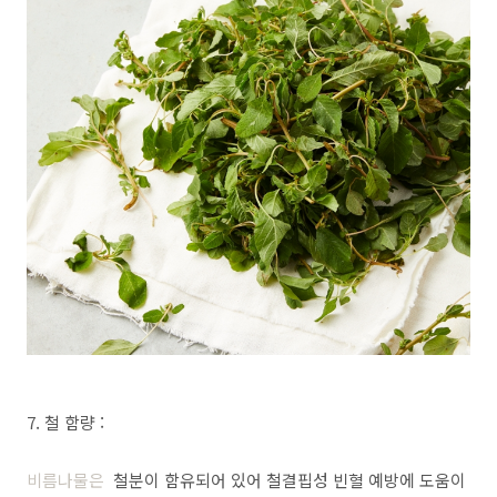
7. 철 함량 :
비름나물은
철분이 함유되어 있어 철결핍성 빈혈 예방에 도움이