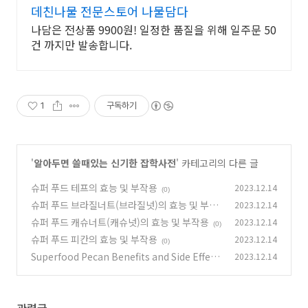
데친나물 전문스토어 나물담다
나담은 전상품 9900원! 일정한 품질을 위해 일주문 50
건 까지만 발송합니다.
1
구독하기
'
알아두면 쓸때있는 신기한 잡학사전
' 카테고리의 다른 글
슈퍼 푸드 테프의 효능 및 부작용
2023.12.14
(0)
슈퍼 푸드 브라질너트(브라질넛)의 효능 및 부작
2023.12.14
용
슈퍼 푸드 캐슈너트(캐슈넛)의 효능 및 부작용
2023.12.14
(0)
(0)
슈퍼 푸드 피칸의 효능 및 부작용
2023.12.14
(0)
Superfood Pecan Benefits and Side Effect
2023.12.14
s
(0)