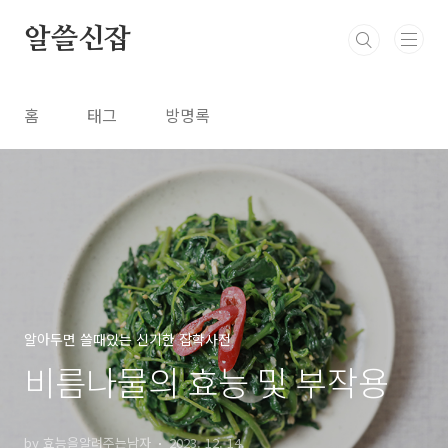
본문 바로가기
알쓸신잡
홈
태그
방명록
알아두면 쓸때있는 신기한 잡학사전
비름나물의 효능 및 부작용
by 효능을알려주는남자
2023. 12. 14.