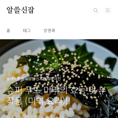
본문 바로가기
알쓸신잡
홈
태그
방명록
알아두면 쓸때있는 신기한 잡학사전
슈퍼 푸드 미역의 효능 및 부
작용 (미역 요리)!!
by 효능을알려주는남자
2024. 11. 10.