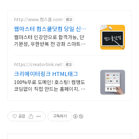
http://www.컴스쿨.com
광고
웹마스터 컴스쿨닷컴 당일 신청
&결제시 기프티콘!
웹마스터 인강만으로 합격가능, 단
기완성, 무한반복 전 강좌 스마트폰
학습가능
https://creatorlink.net
광고
크리에이터링크 HTML태그
100%무료 도메인! 호스팅! 컴맹도
코딩없이 직접 만드는 홈페이지. 셀
프제작!
공감
구독하기