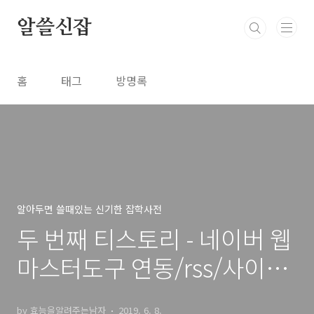
본문 바로가기
알쓸신잡
홈
태그
방명록
알아두면 쓸때있는 신기한 잡학사전
두 번째 티스토리 - 네이버 웹
마스터도구 연동/rss/사이트
맵
by 효능을알려주는남자
2019. 6. 8.