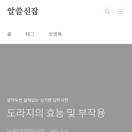
본문 바로가기
알쓸신잡
홈
태그
방명록
알아두면 쓸때있는 신기한 잡학사전
도라지의 효능 및 부작용
by 효능을알려주는남자
2019. 9. 9.