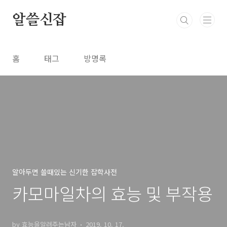
본문 바로가기
알쓸신잡
홈
태그
방명록
알아두면 쓸때있는 신기한 잡학사전
카모마일차의 효능 및 부작용
by 효능을알려주는남자
2019. 10. 17.