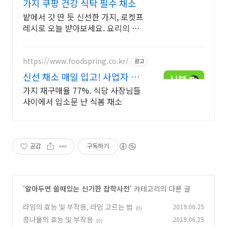
가지 쿠팡 건강 식탁 필수 채소
밭에서 갓 딴 듯 신선한 가지, 로켓프
레시로 오늘 받아보세요. 요리의 풍
미를 더하는 특별한 맛! 쿠팡에서 신
선하고 맛있는 채소를 고르세요.
https://www.foodspring.co.kr/
광고
신선 채소 매일 입고! 사업자 전
용 특가
가지 재구매율 77%. 식당 사장님들
사이에서 입소문 난 식봄 채소
공감
구독하기
'
알아두면 쓸때있는 신기한 잡학사전
' 카테고리의 다른 글
라임의 효능 및 부작용, 라임 고르는 법
2019.06.25
(0)
콩나물의 효능 및 부작용
2019.06.25
(0)