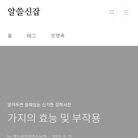
본문 바로가기
알쓸신잡
홈
태그
방명록
알아두면 쓸때있는 신기한 잡학사전
가지의 효능 및 부작용
by 효능을알려주는남자
2019. 6. 23.