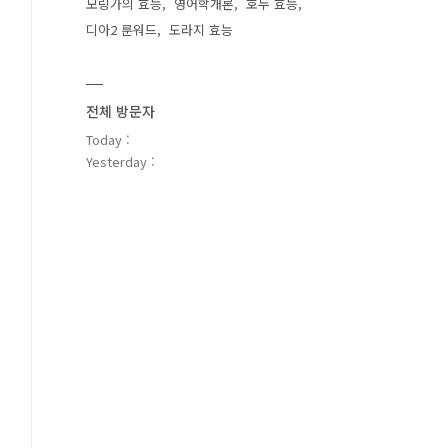
모링가의 효능
영어학개론
호두 효능
디아2 룬워드
도라지 효능
전체 방문자
Today :
Yesterday :