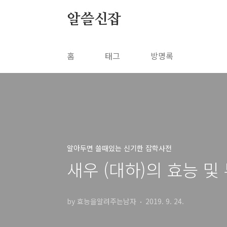
본문 바로가기
알쓸신잡
홈
태그
방명록
알아두면 쓸때있는 신기한 잡학사전
새우 (대하)의 효능 및
by 효능을알려주는남자
2019. 9. 24.