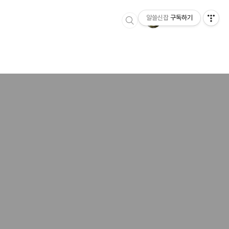
알쓸신잡
구독하기