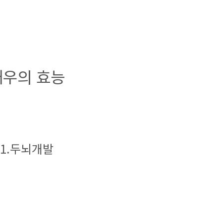
새우의 효능
1.두뇌개발