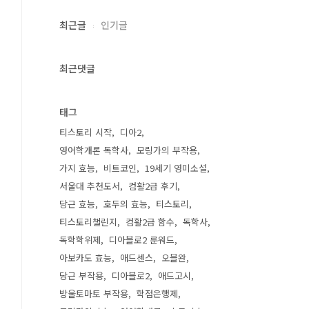
최근글
인기글
최근댓글
태그
티스토리 시작
디아2
영어학개론 독학사
모링가의 부작용
가지 효능
비트코인
19세기 영미소설
서울대 추천도서
컴활2급 후기
당근 효능
호두의 효능
티스토리
티스토리챌린지
컴활2급 함수
독학사
독학학위제
디아블로2 룬워드
아보카도 효능
애드센스
오블완
당근 부작용
디아블로2
애드고시
방울토마토 부작용
학점은행제